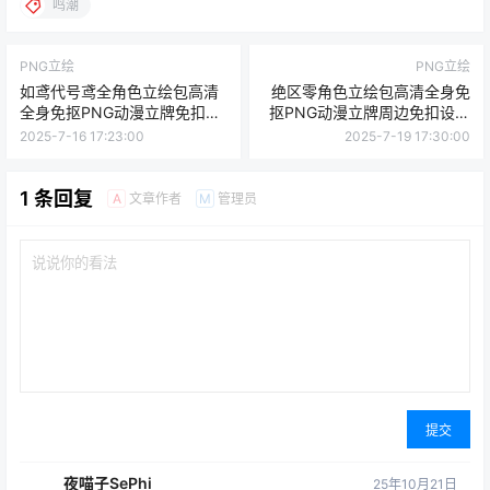
鸣潮
PNG立绘
PNG立绘
如鸢代号鸢全角色立绘包高清
绝区零角色立绘包高清全身免
全身免抠PNG动漫立牌免扣设
抠PNG动漫立牌周边免扣设计
计素材集
素材合集
2025-7-16 17:23:00
2025-7-19 17:30:00
1 条回复
文章作者
管理员
A
M
提交
夜喵子SePhi
25年10月21日