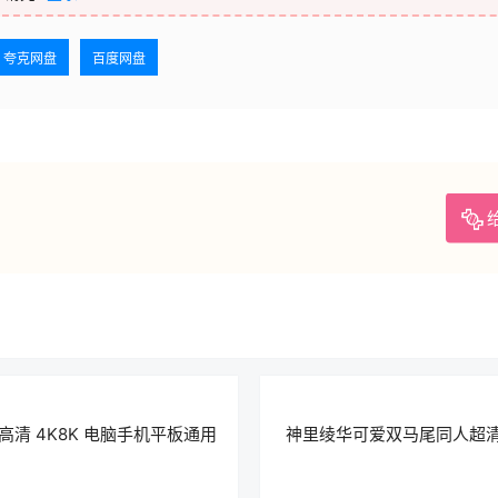
夸克网盘
百度网盘
清 4K8K 电脑手机平板通用
神里绫华可爱双马尾同人超清壁