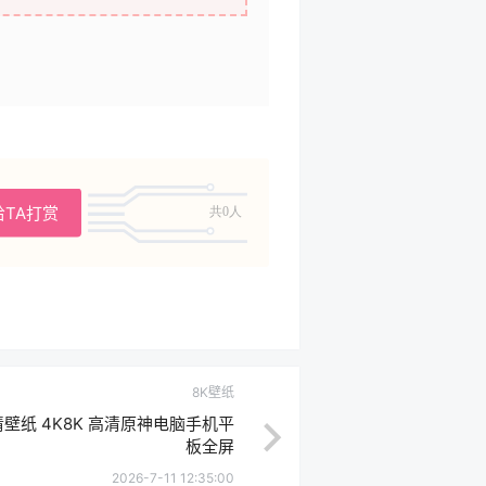
给TA打赏
共0人
8K壁纸
纸 4K8K 高清原神电脑手机平
板全屏
2026-7-11 12:35:00