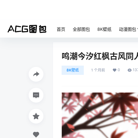
首页
全部图包
8K壁纸
动漫图包
鸣潮今汐红枫古风同人
0
13
8K壁纸
1 个月前