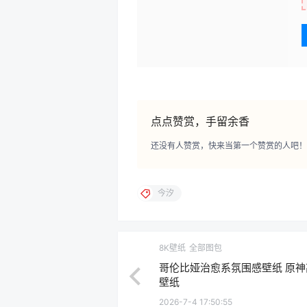
点点赞赏，手留余香
还没有人赞赏，快来当第一个赞赏的人吧！
今汐
8K壁纸
全部图包
哥伦比娅治愈系氛围感壁纸 原神高
壁纸
2026-7-4 17:50:55