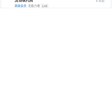
JE4HKFUN
4 年前
高级会员
无能力者
Lv0
文件禁止分享
首页
菜单
专题
搜索
顶部
我的
回复
0
0
nuansege
JE4HKFUN
4 年前
@
A
M
超级会员
绝对能力者
Lv6
已补
回复
0
0
天使再臨
2 年前
普通会员
无能力者
Lv0
失效了
回复
0
0
nuansege
天使再臨
2 年前
@
A
M
超级会员
绝对能力者
Lv6
已补