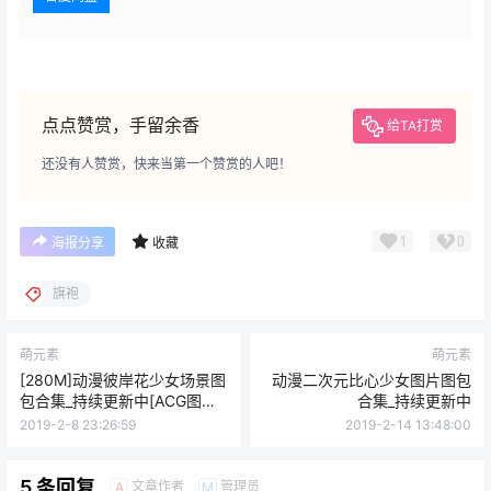
点点赞赏，手留余香
给TA打赏
还没有人赞赏，快来当第一个赞赏的人吧！
1
0
海报分享
收藏
旗袍
萌元素
萌元素
[280M]动漫彼岸花少女场景图
动漫二次元比心少女图片图包
包合集_持续更新中[ACG图包
合集_持续更新中
网]
2019-2-8 23:26:59
2019-2-14 13:48:00
5 条回复
文章作者
管理员
A
M