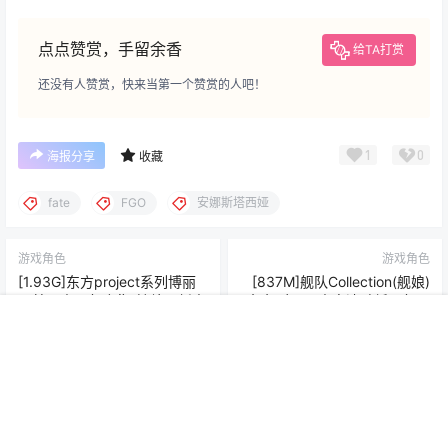
完整下载地址：
查看
下载权限
[804M]FGO从者安娜斯塔西娅同人图包合集_持续更新
中
您当前的等级为
游客
请先
登录
百度网盘
首页
菜单
专题
搜索
顶部
我的
点点赞赏，手留余香
给TA打赏