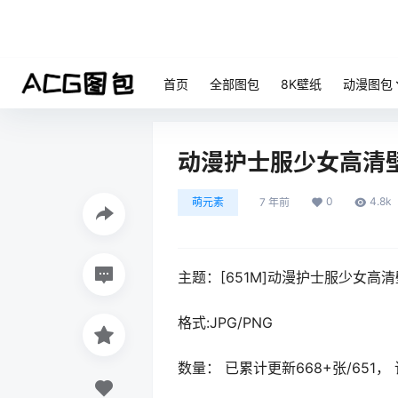
首页
全部图包
8K壁纸
动漫图包
动漫护士服少女高清
0
4.8k
萌元素
7 年前
主题：[651M]动漫护士服少女高
格式:JPG/PNG
数量： 已累计更新668+张/65