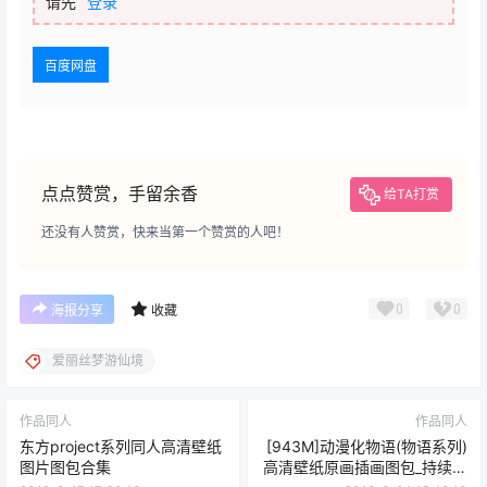
请先
登录
百度网盘
点点赞赏，手留余香
给TA打赏
还没有人赞赏，快来当第一个赞赏的人吧！
0
0
海报分享
收藏
爱丽丝梦游仙境
作品同人
作品同人
东方project系列同人高清壁纸
[943M]动漫化物语(物语系列)
图片图包合集
高清壁纸原画插画图包_持续更