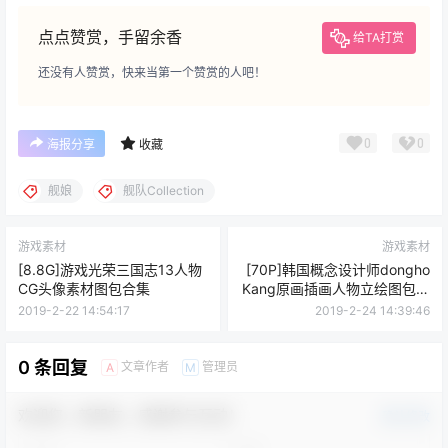
点点赞赏，手留余香
给TA打赏
还没有人赞赏，快来当第一个赞赏的人吧！
0
0
海报分享
收藏
舰娘
舰队Collection
游戏素材
游戏素材
[8.8G]游戏光荣三国志13人物
[70P]韩国概念设计师dongho
CG头像素材图包合集
Kang原画插画人物立绘图包素
材_持续更新
2019-2-22 14:54:17
2019-2-24 14:39:46
0 条回复
文章作者
管理员
A
M
欢迎您，新朋友，感谢参与互动！
确认修改