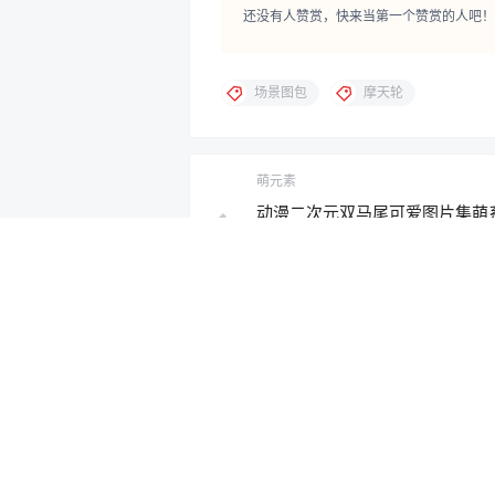
还没有人赞赏，快来当第一个赞赏的人吧！
场景图包
摩天轮
萌元素
动漫二次元双马尾可爱图片集萌
考素材
2019-2-28 17:00:00
0 条回复
文章作者
管理员
A
M
欢迎您，新朋友，感谢参与互