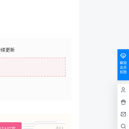
持续更新
解锁
会员
权限
给TA打赏
共0人