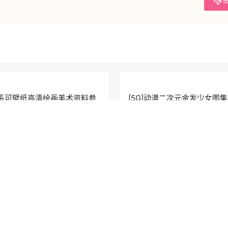
系可壁纸高清绘画美术资料参
[5G]动漫二次元金发少女图
动！