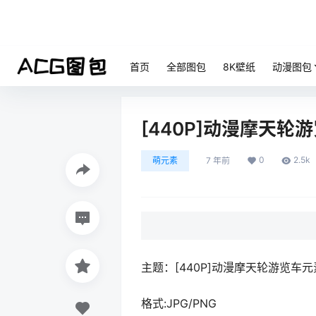
首页
全部图包
8K壁纸
动漫图包
[440P]动漫摩天
0
2.5k
萌元素
7 年前
主题：[440P]动漫摩天轮游览
格式:JPG/PNG