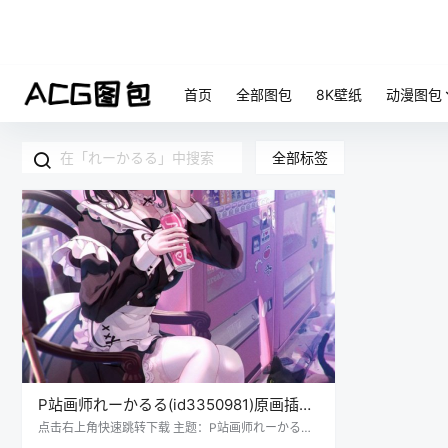
首页
全部图包
8K壁纸
动漫图包
全部标签
P站画师れーかるる(id3350981)原画插画
作品合集动漫高清壁纸
点击右上角快速跳转下载 主题：P站画师れーかるる
(id3350981)原画插画作品合集动漫高清壁纸 格式：