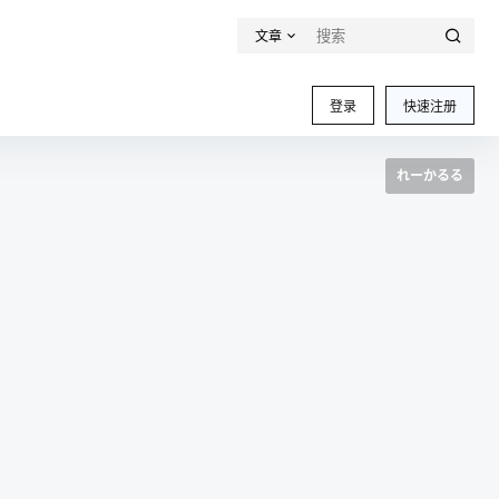
文章
登录
快速注册
れーかるる