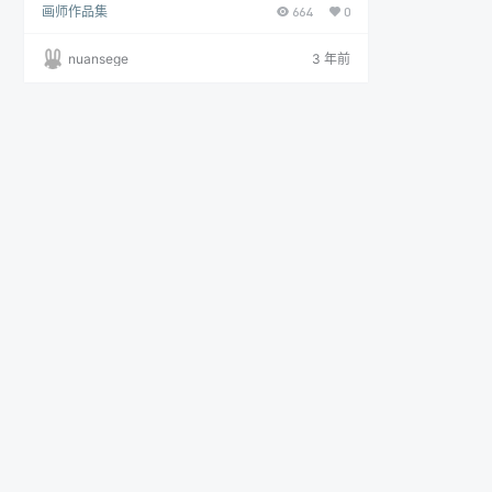
画师作品集
664
0
JPG/PNG 数量：79P（持续更新中） 画质：各大图
站原上传者最高画质收集 预览：
nuansege
3 年前