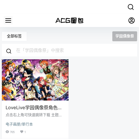
全部标签
学园偶像祭
LoveLive学园偶像祭角色人
物官方原画插画集
点击右上角可快速跳转下载 主题：L
oveLive学园偶像祭角色人物官方原
电子画册/单行本
画插画集 格式：JPG/PNG 数量：1
60张/177M 画质：分辨率2360*34
705
1
62左右 预览：