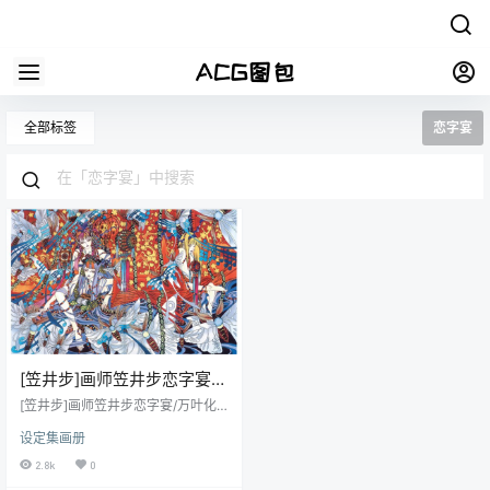
全部标签
恋字宴
[笠井步]画师笠井步恋字宴/
万叶化妆画册图包合集[ACG
[笠井步]画师笠井步恋字宴/万叶化
图包网]
妆画册图包合集_动漫游戏原画插画
设定集画册
壁纸CG线稿同人图包系列
2.8k
0