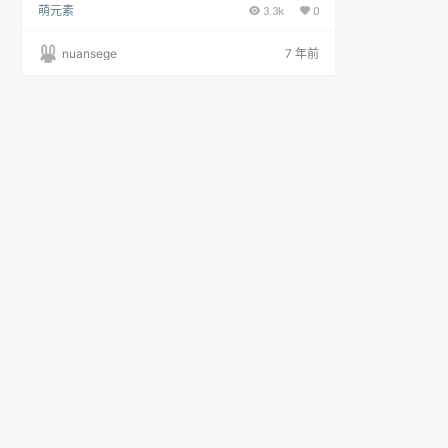
萌元素
3.3k
0
nuansege
7 年前