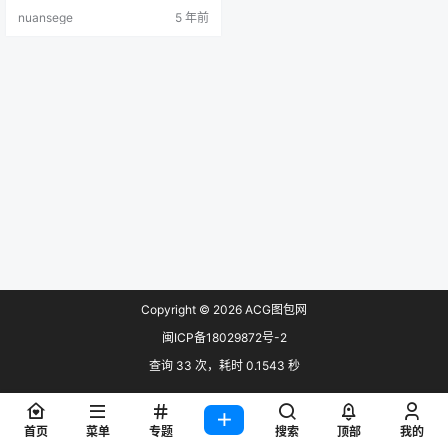
传者最高画质收集 预览：
nuansege
5 年前
Copyright © 2026
ACG图包网
闽ICP备18029872号-2
查询 33 次，耗时 0.1543 秒
首页
菜单
专题
搜索
顶部
我的