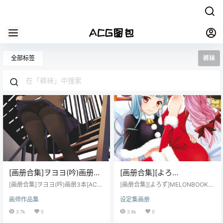
全部标签
裤袜
[画册合集]ヲヨヨ(吟)画册3
[画册合集][よろ
本[ACG图包网]
ず]MELONBOOKS 10册合集
[画册合集]ヲヨヨ(吟)画册3本[ACG
[画册合集][よろず]MELONBOOKS
图包网]
[ACG图包网]
10册合集[ACG图包网]
画师作品集
设定集画册
3.7k
0
3.8k
0