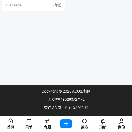
暖色阁资源库通知） 画质：各大图
nuansege
5 年前
站原上传者最高画质收集 预览：
Copyright © 2026
ACG图包网
闽ICP备18029872号-2
查询 33 次，耗时 0.1017 秒
首页
菜单
专题
搜索
顶部
我的