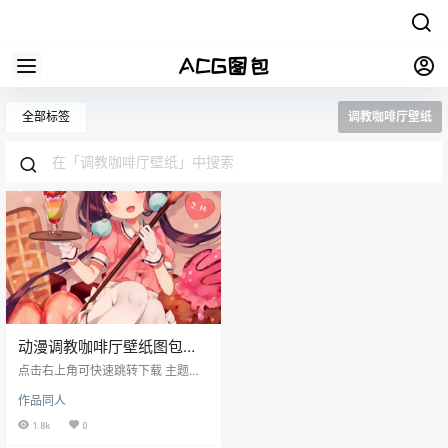
全部标签
调教咖啡厅壁纸
动漫调教咖啡厅壁纸图包原
画插画素材P站同人图合集
点击右上角可快速跳转下载 主题：
动漫属性咖啡厅P站pixiv同人图集原
作品同人
画插画壁纸CG图片素材美术资料 格
式：JPG/PNG 数量：428张/460M
1.8k
0
_不断更新中（更新会在本站公众号