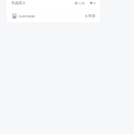
作品同人
4.5k
0
更新581张， 该主题图包不定期持续更新中，更新信
息可查看本站公众号或加群了解 画质：各大图站原上
传者最高画质收集 更多动漫同人素材微信公众号：暖
nuansege
6 年前
色阁资源库 链接失效反馈：QQ513405129 完整下载
地址：