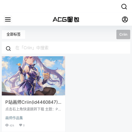
全部标签
Criin
P站画师Criin(id4460847)
原画插画作品合集动漫高清
点击右上角快速跳转下载 主题：P站
壁纸
画师Criin(id4460847)原画插画作
画师作品集
品合集动漫高清壁纸 格式：JPG/P
NG 数量：142P（持续更新中） 画
424
0
质：各大图站原上传者最高画质收