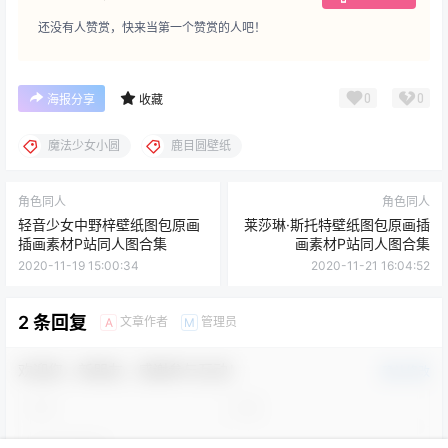
还没有人赞赏，快来当第一个赞赏的人吧！
0
0
海报分享
收藏
魔法少女小圆
鹿目圆壁纸
角色同人
角色同人
轻音少女中野梓壁纸图包原画
莱莎琳·斯托特壁纸图包原画插
插画素材P站同人图合集
画素材P站同人图合集
2020-11-19 15:00:34
2020-11-21 16:04:52
2 条回复
文章作者
管理员
A
M
欢迎您，新朋友，感谢参与互动！
确认修改