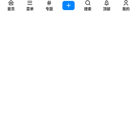
您必须登录或注册以后才能发表评论
首页
菜单
专题
搜索
顶部
我的
登录
提交
tuanyuexin
5 年前
高级会员
无能力者
Lv0
没有下载选项
回复
0
0
nuansege
tuanyuexin
5 年前
@
A
M
超级会员
绝对能力者
Lv6
已补
回复
0
0