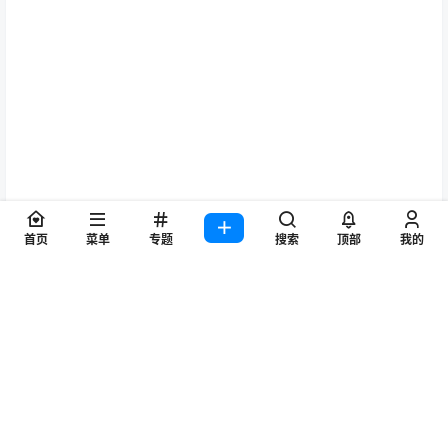
首页
菜单
专题
搜索
顶部
我的
查看
下载权限
莱莎琳·斯托特壁纸图包原画插画素材P站同人图合集