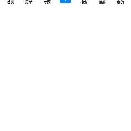
首页
菜单
专题
搜索
顶部
我的
欢迎您，新朋友，感谢参与互动！
确认修改
您必须登录或注册以后才能发表评论
登录
提交
angles
6 个月前
无能力者
Lv0
大佬
回复
0
0
zzz
2 周前