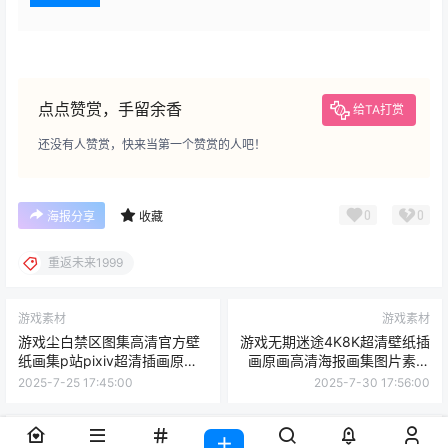
点点赞赏，手留余香
给TA打赏
还没有人赞赏，快来当第一个赞赏的人吧！
0
0
海报分享
收藏
重返未来1999
游戏素材
游戏素材
游戏尘白禁区图集高清官方壁
游戏无期迷途4K8K超清壁纸插
纸画集p站pixiv超清插画原画
画原画高清海报画集图片素材
图片素材[1441P-4.16G]
美术资料[5094P-12.6G]
2025-7-25 17:45:00
2025-7-30 17:56:00
3 条回复
文章作者
管理员
A
M