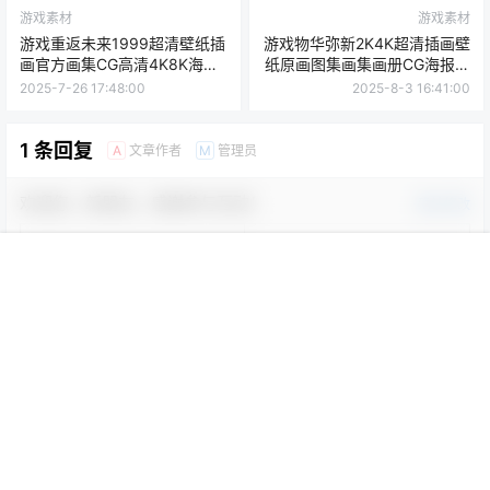
游戏素材
游戏素材
游戏重返未来1999超清壁纸插
游戏物华弥新2K4K超清插画壁
画官方画集CG高清4K8K海报
纸原画图集画集画册CG海报图
图片素材[5290P-7.95G]
片素材[1358P-2.33G]
2025-7-26 17:48:00
2025-8-3 16:41:00
1 条回复
文章作者
管理员
A
M
欢迎您，新朋友，感谢参与互动！
确认修改
首页
菜单
专题
搜索
顶部
我的
您必须登录或注册以后才能发表评论
登录
提交