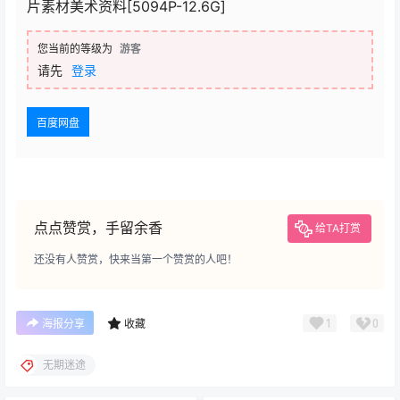
片素材美术资料[5094P-12.6G]
您当前的等级为
游客
请先
登录
百度网盘
点点赞赏，手留余香
给TA打赏
还没有人赞赏，快来当第一个赞赏的人吧！
1
0
海报分享
收藏
无期迷途