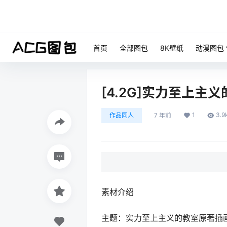
首页
全部图包
8K壁纸
动漫图包
[4.2G]实力至上主
1
3.9
作品同人
7 年前
素材介绍
主题：实力至上主义的教室原著插