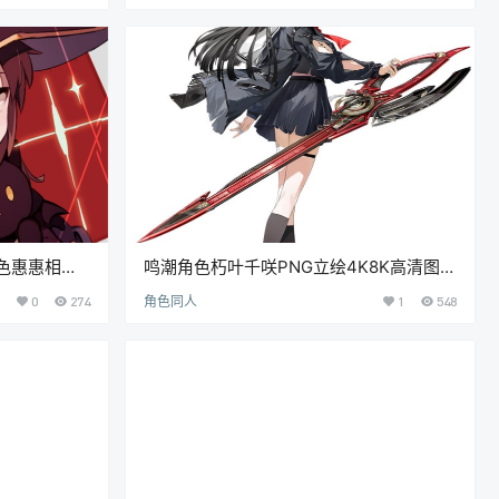
色惠惠相关
鸣潮角色朽叶千咲PNG立绘4K8K高清图集
期更新)
插画手机电脑壁纸海报素材[987P-3.65G]
0
274
角色同人
1
548