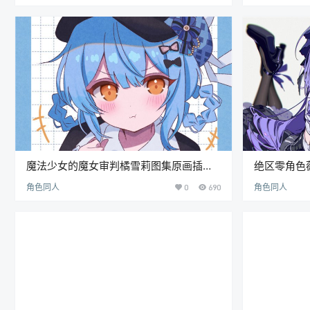
魔法少女的魔女审判橘雪莉图集原画插画
绝区零角色
4K8K高清壁纸美术图片素材[162P-829M]
插画4K8K
角色同人
0
690
角色同人
9.91G]