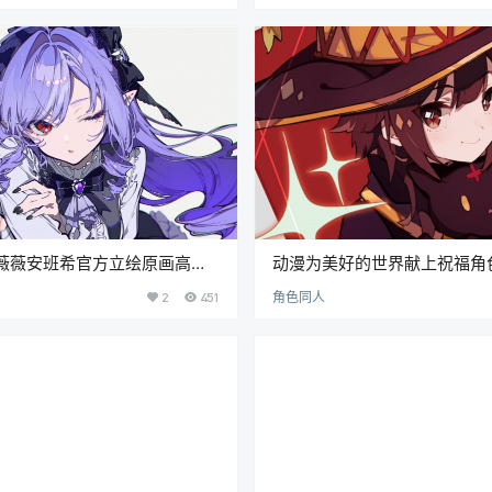
薇薇安班希官方立绘原画高清
动漫为美好的世界献上祝福角
超清壁纸图片素材[2491P-
图集原画插画壁纸图片素材(二
2
451
角色同人
[2303P-5.1G]