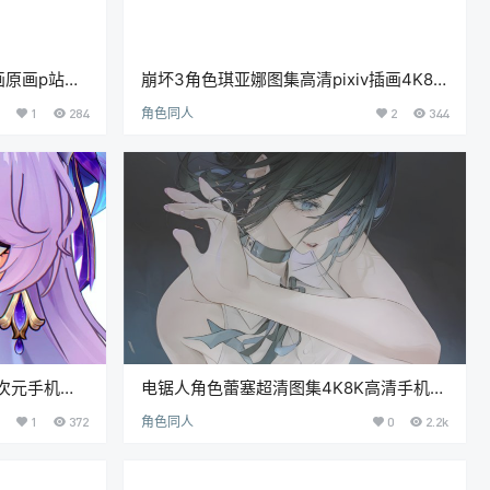
画原画p站
崩坏3角色琪亚娜图集高清pixiv插画4K8K
P-2.06G]
超清壁纸图片素材美术资料[3751P-11.4G]
1
284
角色同人
2
344
次元手机壁
电锯人角色蕾塞超清图集4K8K高清手机电
P-2.91G]
脑壁纸CG插画原画图片素材[1100P-
1
372
角色同人
0
2.2k
3.27G]