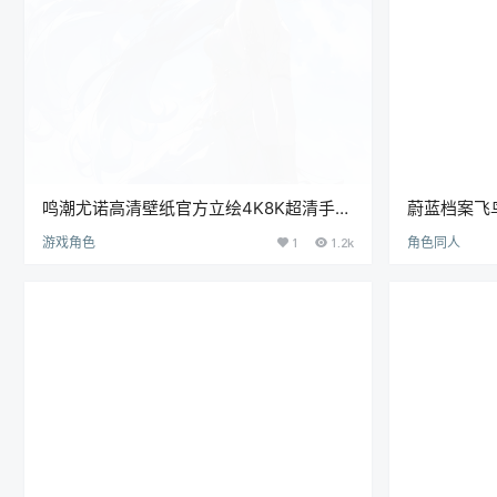
鸣潮尤诺高清壁纸官方立绘4K8K超清手机
蔚蓝档案飞
电脑壁纸原画插画图片素材[656P-2.45G]
原画手机电脑
游戏角色
1
1.2k
角色同人
15.5G]