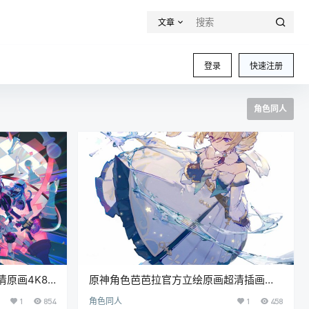
文章
登录
快速注册
角色同人
原画4K8K
原神角色芭芭拉官方立绘原画超清插画
-1.25G]
4K8K高清壁纸美术图片素材[1807P-
1
854
角色同人
1
458
5.34G]