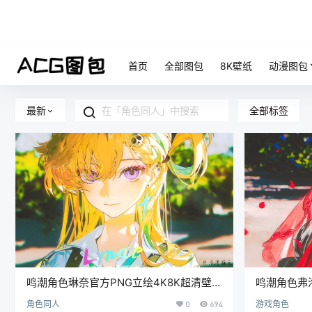
首页
全部图包
8K壁纸
动漫图包
全部标签
最新
鸣潮角色琳奈官方PNG立绘4K8K超清壁纸
鸣潮角色弗
P站原画插画海报图片素材[429P-1.39G]
清壁纸高清美
角色同人
0
694
游戏角色
2.46G]