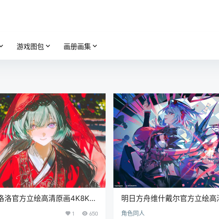
游戏图包
画册画集
洛洛官方立绘高清原画4K8K超
明日方舟维什戴尔官方立绘高清
术CG图片素材[795P-
超清壁纸高清美术图片素材[352P
1
650
角色同人