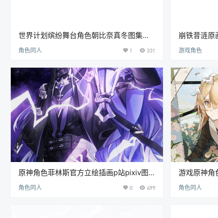
世界计划缤纷舞台角色朝比奈真冬图集插
崩铁昔涟原
画原画4K高清壁纸图片素材[2324P-
纸星穹铁道画
角色同人
1
331
游戏角色
6.36G]
4.95G]
原神角色菲林斯官方立绘插画p站pixiv图
游戏原神角色
集高清壁纸美术图片素材
纸原画插画
角色同人
0
499
角色同人
[3388P-9.5