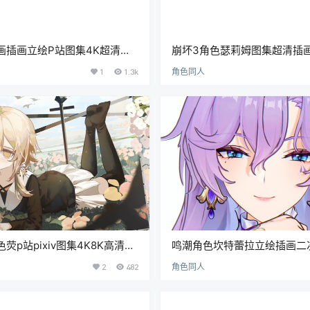
画插画立绘P站图集4K超清壁
崩坏3角色瑟莉姆图集超清插
集图片素材集[1223P-
pixiv高清壁纸画集图片素材[603
1
1.3k
角色同人
荧p站pixiv图集4K8K高清壁
鸣潮角色坎特蕾拉立绘插画二
CG美术图片素材(二期更新)
纸CG绘画素材美术资料图集[904
2
482
角色同人
G]