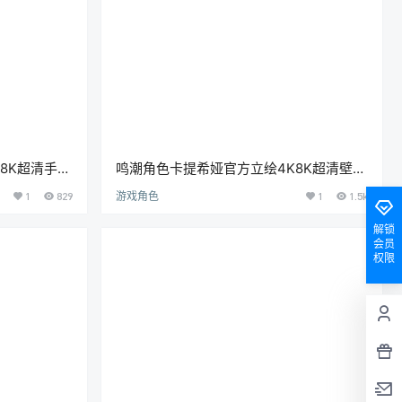
8K超清手机
鸣潮角色卡提希娅官方立绘4K8K超清壁纸
3P-
海报原画高清插画图片素材[2038P-
1
829
游戏角色
1
1.5k
7.64G]
解锁
会员
权限