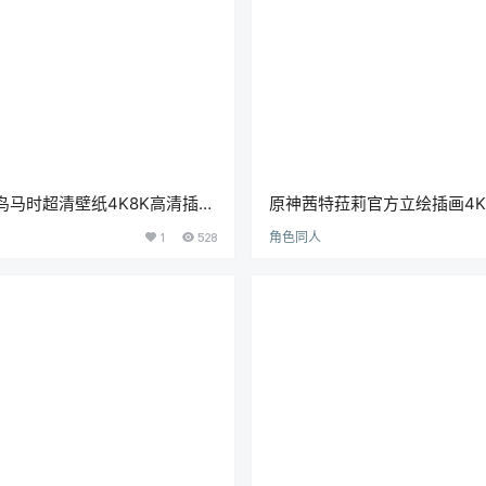
鸟马时超清壁纸4K8K高清插画
原神茜特菈莉官方立绘插画4K
壁纸图片素材[4931P-
电脑壁纸游戏原画图片素材[145
1
528
角色同人
5.42G]