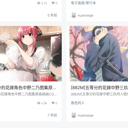
2.1k
0
电子画册/单行本
张/1.76G_不断更新中（更新会在本站公
五等分的花嫁同人图、温泉 预览
Hanayome (Gotoubun no H
源库通知） 画质：各大图站原上传者最
[20P]
览
5 年前
nuansege
五等分的花嫁角色中野二乃图集原画
[882M]五等分的花嫁中野三
稿立绘壁纸 图片素材
集_持续更新中[ACG图包网]
的花嫁角色中野二乃图集原画插画CG
[882M]五等分的花嫁中野三玖同人图
片素材 格式：JPG/PNG 数量：已累
新中_动漫游戏原画插画壁纸CG线稿
6.5k
0
角色同人
1.9G， 该主题图包不定期持续更新中，
人本子图包系列
看本站公众号或加群了解 画质：各大图
高画质收集 更多动漫同人素材微信公众
7 年前
nuansege
 链接失效反馈：QQ513405129 通
材：中野二乃