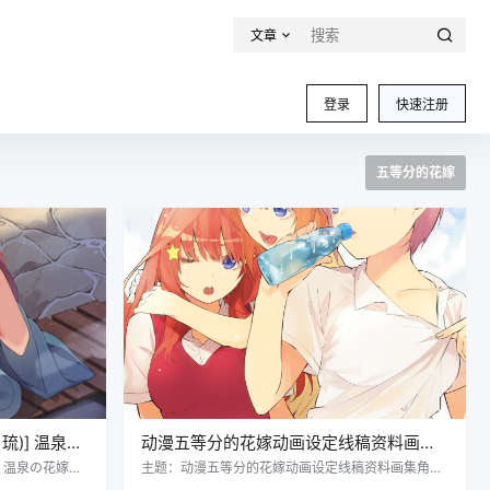
文章
登录
快速注册
五等分的花嫁
月琉)] 温泉の
动漫五等分的花嫁动画设定线稿资料画集
uusui
角色公式设定美术参考资料
)] 温泉の花嫁
主题：动漫五等分的花嫁动画设定线稿资料画集角色
0P 题材风格：
公式设定美术参考资料 格式：JPG/PNG 数量：592
no