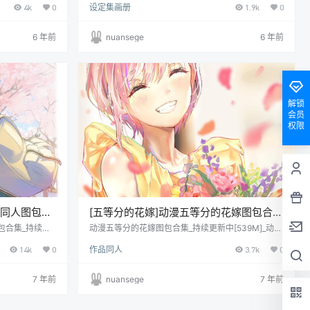
4k
0
设定集画册
1.9k
0
张/415M 画质：各大图站原上传者最高画质收集
anayome)
6 年前
nuansege
6 年前
解锁
会员
权限
玖同人图包合
[五等分的花嫁]动漫五等分的花嫁图包合集
_持续更新中[539M][ACG图包网]
包合集_持续更
动漫五等分的花嫁图包合集_持续更新中[539M]_动漫
萌图色气福利同
游戏原画插画壁纸CG线稿同人图包系列
14k
0
作品同人
3.7k
0
7 年前
nuansege
7 年前