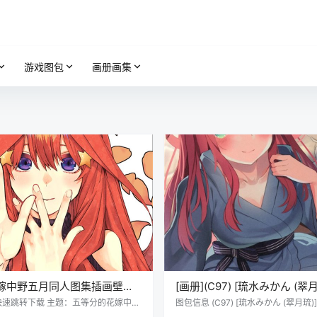
游戏图包
画册画集
嫁中野五月同人图集插画壁纸
[画册](C97) [琉水みかん (翠
材
花嫁 (五等分の花嫁)(C97) [Ry
快速跳转下载 主题：五等分的花嫁中野
图包信息 (C97) [琉水みかん (翠月琉
画壁纸绘画图片素材 格式：JPG/PN
(五等分の花嫁) 画师：翠月琉 数量：2
Mikan (Miduki Ryu)] Onsen 