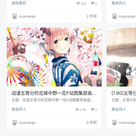
游戏素材
462
0
角色同人
式：PNG 数量：273张 画质：各大图站原上传者最
G 数量：711
高画质收集 预览
众号暖色阁资
高画质收集 预
nuansege
2 年前
nuansege
动漫五等分的花嫁中野一花P站图集原画插
[1.9G]
画壁纸图片素材 美术资料
插画CG线
主题：动漫五等分的花嫁中野一花P站图集原画插画
主题：五等分
壁纸图片素材 美术资料 格式：JPG/PNG 数量：已累
线稿立绘壁纸 图
角色同人
4.8k
0
角色同人
计更新622张/1.27G， 该主题图包不定期持续更新
计更新958张/
中，更新信息可查看本站公众号或加群了解 画质：各
更新信息可查
大图站原上传者最高画质收集 更多动漫同人素材微信
站原上传者最
nuansege
6 年前
nuansege
公众号：暖色阁资源库 链接失效反馈：QQ5134051
号：暖色阁资源库
29 通过淘宝获取图包 ：中野一花图包
过淘宝获取素