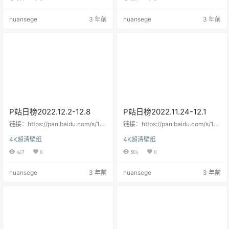
nuansege
3 年前
nuansege
3 年前
P站日榜2022.12.2-12.8
P站日榜2022.11.24-12.1
链接：https://pan.baidu.com/s/1TI
链接：https://pan.baidu.com/s/1vg
RDPnkBvK44sYoEw-xiOA提取
iMCw-P_8IIJJwTuT80jQ提取码：d
4K超清壁纸
4K超清壁纸
码：7r1d--来自百度网盘超级会员V
tjg复制这段内容后打开百度网盘手
7的分享
机App，操作更方便哦
467
0
504
0
nuansege
3 年前
nuansege
3 年前