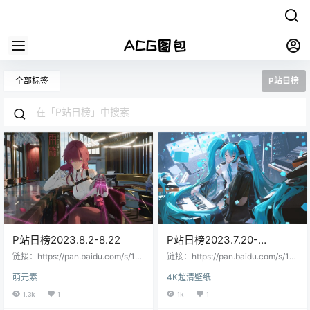
全部标签
P站日榜
P站日榜2023.8.2-8.22
P站日榜2023.7.20-
2023.8.1
链接：https://pan.baidu.com/s/1D
链接：https://pan.baidu.com/s/1v
xxW5_1JTghLG0M6gwiqQA?pwd=
0ot25gj3A6j-_02k06JTQ?pwd=z
萌元素
4K超清壁纸
um2e提取码：um2e--来自百度网
3am提取码：z3am--来自百度网盘
盘超级会员V8的分享
超级会员V8的分享 会员用户直接提
1.3k
1
1k
1
取：