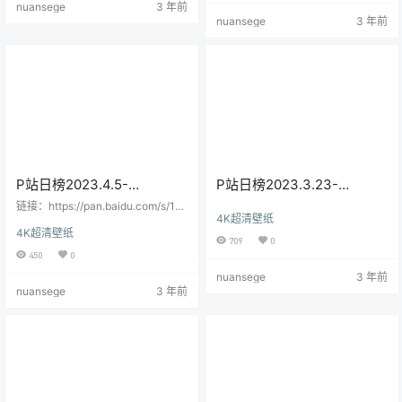
nuansege
3 年前
nuansege
3 年前
P站日榜2023.4.5-
P站日榜2023.3.23-
2023.4.12
2023.4.4
链接：https://pan.baidu.com/s/1w
4K超清壁纸
RZm0AaJJXvhCQUFiuyS-w提取
4K超清壁纸
码：mapt--来自百度网盘超级会员
709
0
V7的分享
450
0
nuansege
3 年前
nuansege
3 年前