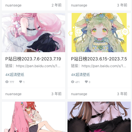
nuansege
2 年前
nuansege
3 年前
P站日榜2023.7.6-2023.7.19
P站日榜2023.6.15-2023.7.5
链接：https://pan.baidu.com/s/1J
链接：https://pan.baidu.com/s/1R
SFhFJLvtCA3n39oCal7HQ?pwd=
w86plO7DQbPd2Rh6AAuvQ提取
4K超清壁纸
4K超清壁纸
4sli提取码：4sli--来自百度网盘超
码：b14c--来自百度网盘超级会员
级会员V8的分享
V8的分享
777
1
491
0
nuansege
3 年前
nuansege
3 年前