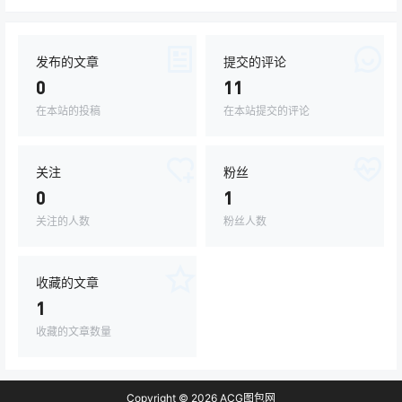
发布的文章
提交的评论
0
11
在本站的投稿
在本站提交的评论
关注
粉丝
0
1
关注的人数
粉丝人数
收藏的文章
1
收藏的文章数量
Copyright © 2026
ACG图包网