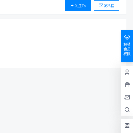
关注Ta
发私信
解锁
会员
权限