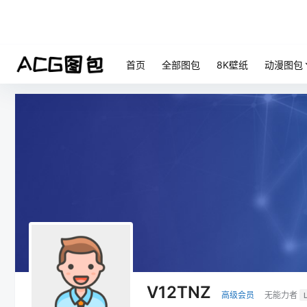
首页
全部图包
8K壁纸
动漫图包
V12TNZ
高级会员
无能力者