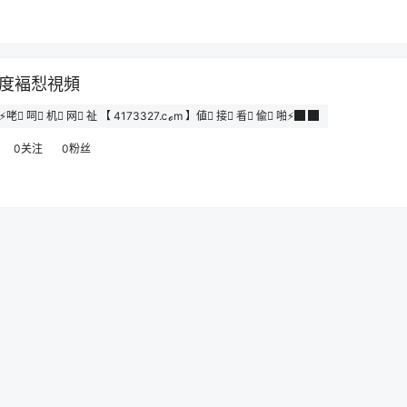
度褔悡視頻
⚡咾 ِ呞 ِ机 ِ网 ِ祉 【 4173327.ⅽℴm 】値 ِ接 ِ㸔 ِ偸 ِ啪⚡█ █
0关注
0粉丝