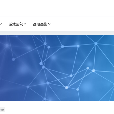
游戏图包
画册画集
Lv0