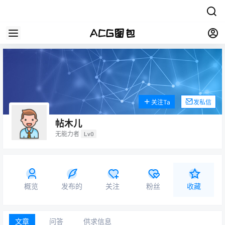
关注Ta
发私信
帖木儿
无能力者
Lv0
概览
发布的
关注
粉丝
收藏
文章
问答
供求信息