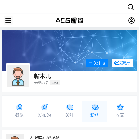
关注Ta
发私信
帖木儿
无能力者
Lv0
概览
发布的
关注
粉丝
收藏
大呎度褔悡視頻