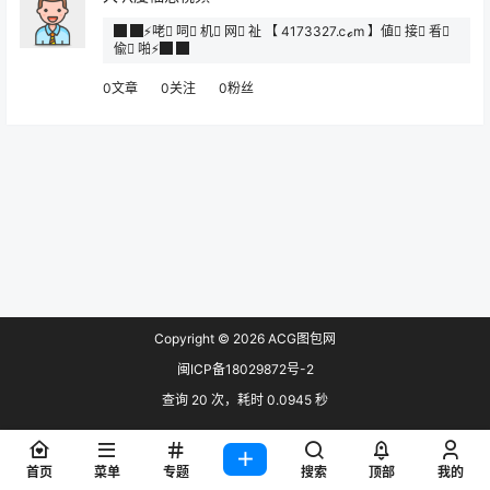
█ █⚡咾 ِ呞 ِ机 ِ网 ِ祉 【 4173327.ⅽℴm 】値 ِ接 ِ㸔 ِ
偸 ِ啪⚡█ █
0文章
0关注
0粉丝
Copyright © 2026
ACG图包网
闽ICP备18029872号-2
查询 20 次，耗时 0.0945 秒
首页
菜单
专题
搜索
顶部
我的